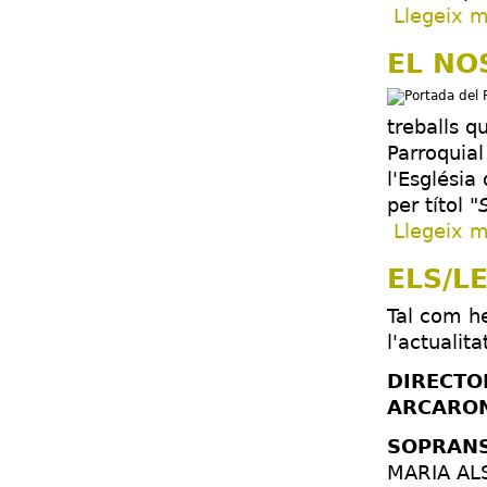
Llegeix 
EL NO
treballs q
Parroquia
l'Església
per títol
"
Llegeix 
ELS/L
Tal com h
l'actualit
DIRECTO
ARCARO
SOPRANS
MARIA AL