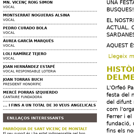
UNA FEST
MN. VICENÇ ROIG SIMON
VOCAL
BUSQUES!
MONTSERRAT NOGUERAS ALSINA
EL NOSTR
VOCAL
ACTUAL. 
PEDRO CURADO BOLA
VOCAL
SARDANES
ÁUREA GARCÍA MARQUÉS
AQUEST É
VOCAL
LOLI RAMÍREZ TEJERO
Llegeix 
VOCAL
JOAN HERNÁNDEZ ESTAPÉ
HISTÒ
VOCAL RESPONSABLE LOTERIA
DELME
JOAN TORRAS BUCH
PRESIDENT HONORÍFIC
L'Orfeó Pa
MERCÈ PORRAS IZQUIERDO
festa del 
CANTAIRE FUNDADORA
del difunt
... I FINS A UN TOTAL DE 30 VEUS ANGELICALS
com l'orga
Ferrer i e
ENLLAÇOS INTERESSANTS
fundació, 
PARRÒQUIA DE SANT VICENÇ DE MONTALT
fins els no
El seu suport és i ha estat indispensable pel bon