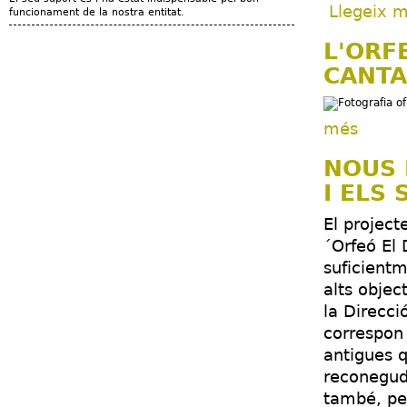
Llegeix 
funcionament de la nostra entitat.
L'ORF
CANT
sobre L
més
NOUS 
I ELS 
El projec
´Orfeó El 
suficientm
alts objec
la Direcci
correspon 
antigues q
reconeguda
també, per