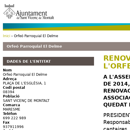
Vé
Inici
› Orfeó Parroquial El Delme
Esteu aquí
Orfeó Parroquial El Delme
RENOV
DADES DE L'ENTITAT
L'ORF
Nom
Orfeó Parroquial El Delme
A L'ASS
Adreça
DE 2014,
PLAÇA DE L'ESGLÉSIA, 1
Codi postal
RENOVAC
08394
Població
ASSOCIA
SANT VICENÇ DE MONTALT
QUEDAT 
Comarca
MARESME
Telèfon
PRESIDENT
699 222 989
Responsabl
Fax
937911996
cantaires,