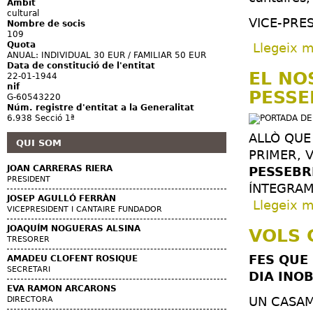
Àmbit
cultural
VICE-PRES
Nombre de socis
109
Quota
Llegeix 
ANUAL: INDIVIDUAL 30 EUR / FAMILIAR 50 EUR
Data de constitució de l'entitat
EL NO
22-01-1944
nif
PESSE
G-60543220
Núm. registre d'entitat a la Generalitat
6.938 Secció 1ª
ALLÒ QUE
QUI SOM
PRIMER, 
JOAN CARRERAS RIERA
PESSEBR
PRESIDENT
ÍNTEGRAM
JOSEP AGULLÓ FERRÀN
Llegeix 
VICEPRESIDENT I CANTAIRE FUNDADOR
JOAQUÍM NOGUERAS ALSINA
VOLS 
TRESORER
FES QUE
AMADEU CLOFENT ROSIQUE
SECRETARI
DIA INO
EVA RAMON ARCARONS
UN CASAM
DIRECTORA