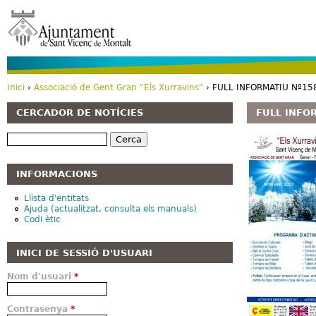
Vé
Inici
›
Associació de Gent Gran "Els Xurravins"
› FULL INFORMATIU Nº15
Esteu aquí
CERCADOR DE NOTÍCIES
FULL INFOR
Cerca
INFORMACIONS
Llista d'entitats
Ajuda (actualitzat, consulta els manuals)
Codi ètic
INICI DE SESSIÓ D'USUARI
Nom d'usuari
*
Contrasenya
*