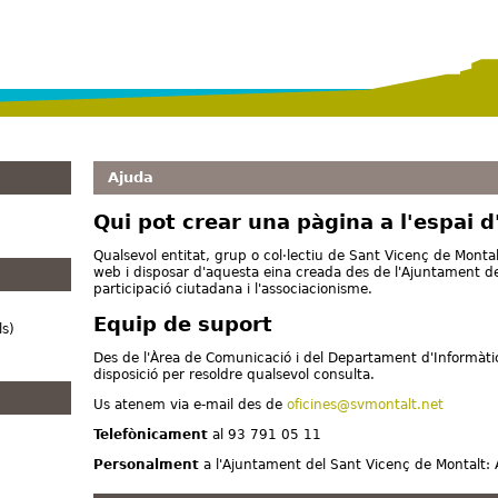
Vés al contingut
Ajuda
Qui pot crear una pàgina a l'espai d
Qualsevol entitat, grup o col·lectiu de Sant Vicenç de Monta
web i disposar d'aquesta eina creada des de l'Ajuntament de
participació ciutadana i l'associacionisme.
Equip de suport
ls)
Des de l'Àrea de Comunicació i del Departament d'Informàti
disposició per resoldre qualsevol consulta.
Us atenem via e-mail des de
oficines@svmontalt.net
Telefònicament
al 93 791 05 11
Personalment
a l'Ajuntament del Sant Vicenç de Montalt: 