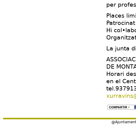
per profes
Places lim
Patrocinat
Hi col•lab
Organitzat
La junta d
ASSOCIAC
DE MONTAL
Horari des
en el Cent
tel.93791
xurravin
@Ajuntament 