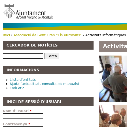
Vé
Inici
›
Associació de Gent Gran "Els Xurravins"
› Activitats informàtique
Esteu aquí
Activit
CERCADOR DE NOTÍCIES
Cerca
INFORMACIONS
Llista d'entitats
Ajuda (actualitzat, consulta els manuals)
Codi ètic
INICI DE SESSIÓ D'USUARI
Nom d'usuari
*
Contrasenya
*