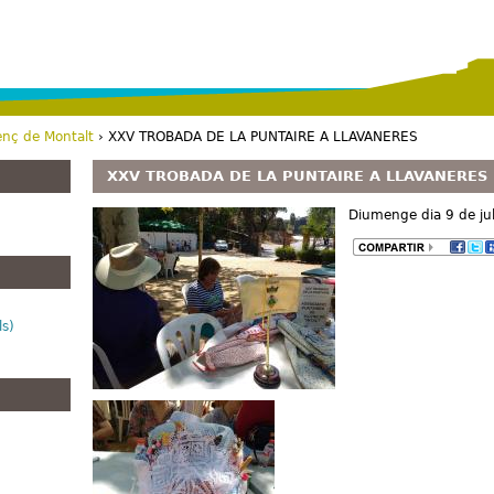
Vés al contingut
enç de Montalt
› XXV TROBADA DE LA PUNTAIRE A LLAVANERES
XXV TROBADA DE LA PUNTAIRE A LLAVANERES
Diumenge dia 9 de jul
ls)