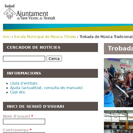
Vé
Inici
›
Escola Municipal de Música l'Oriola
› Trobada de Música Tradiciona
Esteu aquí
Trobada
CERCADOR DE NOTÍCIES
Cerca
INFORMACIONS
Llista d'entitats
Ajuda (actualitzat, consulta els manuals)
Codi ètic
INICI DE SESSIÓ D'USUARI
Nom d'usuari
*
Contrasenya
*