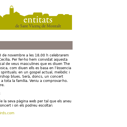
20 de novembre a les 18.00 h celebrarem
 Cecília. Per fer-ho hem convidat aquesta
cal de veus masculines que es diuen The
sica, com diuen ells es basa en l’èssencia
spirituals; en un gospel actual, melòdic i
bershop blues. Serà, doncs, un concert
a tota la família. Veniu a comprovar-ho.
re.
c
e la seva pàgina web per tal que els aneu
oncert i on els podreu escoltar:
irds.com