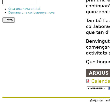
continuarà
Crea una nova entitat
quinzenals
Demana una contrasenya nova
També l'e
col.labora
que tan d'
Benvinguts
començarà
activitats 
Que tingu
ARXIUS
Calendar
@Ajuntament 