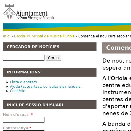
Vé
Inici
›
Escola Municipal de Música l'Oriola
› Comença el nou curs escolar a
Esteu aquí
Comença
CERCADOR DE NOTÍCIES
Cerca
De nou, r
espera am
INFORMACIONS
A l'Oriola
Llista d'entitats
centre edu
Ajuda (actualitzat, consulta els manuals)
Codi ètic
Instrument
centres de
INICI DE SESSIÓ D'USUARI
d'aportar 
nenes de 
Nom d'usuari
*
A banda d
Contrasenya
*
primària e