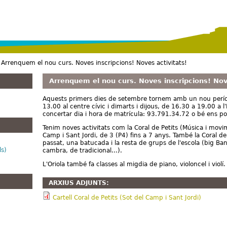
Vés al contingut
 Arrenquem el nou curs. Noves inscripcions! Noves activitats!
Arrenquem el nou curs. Noves inscripcions! Nov
Aquests primers dies de setembre tornem amb un nou períod
13.00 al centre cívic i dimarts i dijous, de 16.30 a 19.00 a l
concertar dia i hora de matrícula: 93.791.34.72 o bé ens p
Tenim noves activitats com la Coral de Petits (Música i movi
Camp i Sant Jordi, de 3 (P4) fins a 7 anys. També la Coral 
passat, una batucada i la resta de grups de l'escola (big B
ls)
cambra, de tradicional...).
L'Oriola també fa classes al migdia de piano, violoncel i violí
ARXIUS ADJUNTS:
Cartell Coral de Petits (Sot del Camp i Sant Jordi)