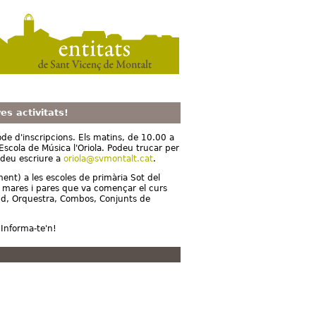
es activitats!
e d'inscripcions. Els matins, de 10.00 a
'Escola de Música l'Oriola. Podeu trucar per
odeu escriure a
oriola@svmontalt.cat
.
ment) a les escoles de primària Sot del
de mares i pares que va començar el curs
and, Orquestra, Combos, Conjunts de
. Informa-te'n!