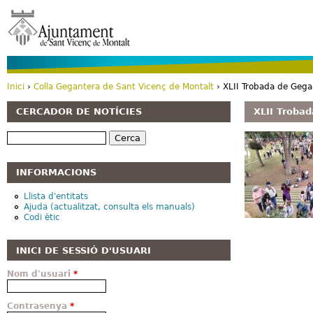
Vé
Inici
›
Colla Gegantera de Sant Vicenç de Montalt
› XLII Trobada de Gega
Esteu aquí
CERCADOR DE NOTÍCIES
XLII Trobad
Cerca
INFORMACIONS
Llista d'entitats
Ajuda (actualitzat, consulta els manuals)
Codi ètic
INICI DE SESSIÓ D'USUARI
Nom d'usuari
*
Contrasenya
*