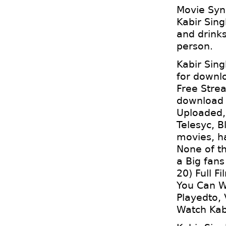
Movie Syn
Kabir Sin
and drinks
person.
Kabir Sin
for downl
Free Strea
download o
Uploaded,
Telesyc, B
movies, h
None of th
a Big fan
20) Full F
You Can W
Playedto, 
Watch Kab