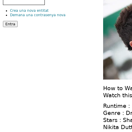
Crea una nova entitat
Demana una contrasenya nova
How to Wa
Watch this
Runtime :
Genre : D
Stars : Sh
Nikita Dut