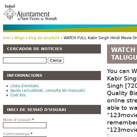
Vé
Inici
›
Blogs
›
blog de ample24
› WATCH FULL Kabir Singh Hindi Movie O
Esteu aquí
WATCH 
CERCADOR DE NOTÍCIES
TALUG
Cerca
You can Wa
INFORMACIONS
Kabir Sing
Singh [72
Llista d'entitats
Ajuda (actualitzat, consulta els manuals)
Quality B
Codi ètic
online str
able to w
INICI DE SESSIÓ D'USUARI
"123movies
Nom d'usuari
*
remember K
"123movie
Contrasenya
*