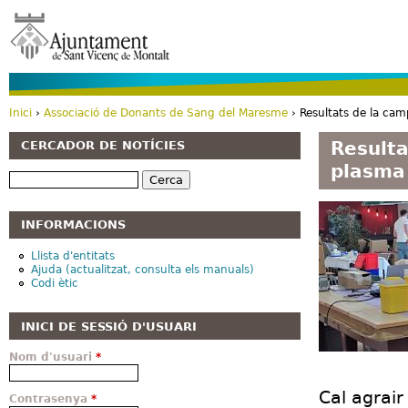
Vé
Inici
›
Associació de Donants de Sang del Maresme
› Resultats de la ca
Esteu aquí
Resulta
CERCADOR DE NOTÍCIES
plasma
Cerca
INFORMACIONS
Llista d'entitats
Ajuda (actualitzat, consulta els manuals)
Codi ètic
INICI DE SESSIÓ D'USUARI
Nom d'usuari
*
Cal agrair
Contrasenya
*