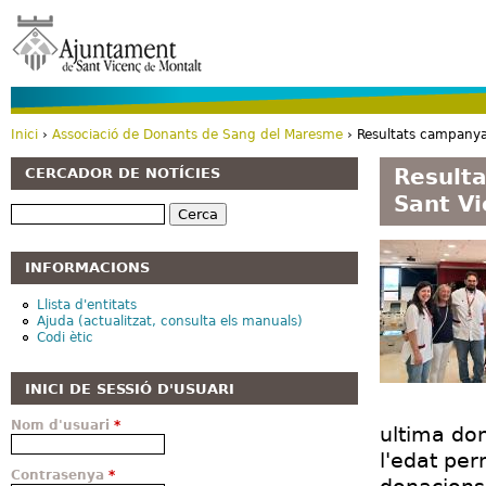
Vé
Inici
›
Associació de Donants de Sang del Maresme
› Resultats campanya
Esteu aquí
Result
CERCADOR DE NOTÍCIES
Sant Vi
Cerca
INFORMACIONS
Llista d'entitats
Ajuda (actualitzat, consulta els manuals)
Codi ètic
INICI DE SESSIÓ D'USUARI
Nom d'usuari
*
ultima do
l'edat per
Contrasenya
*