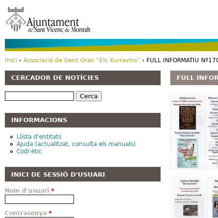
Vé
Inici
›
Associació de Gent Gran "Els Xurravins"
› FULL INFORMATIU Nº170
Esteu aquí
CERCADOR DE NOTÍCIES
FULL INFOR
Cerca
INFORMACIONS
Llista d'entitats
Ajuda (actualitzat, consulta els manuals)
Codi ètic
INICI DE SESSIÓ D'USUARI
Nom d'usuari
*
Contrasenya
*