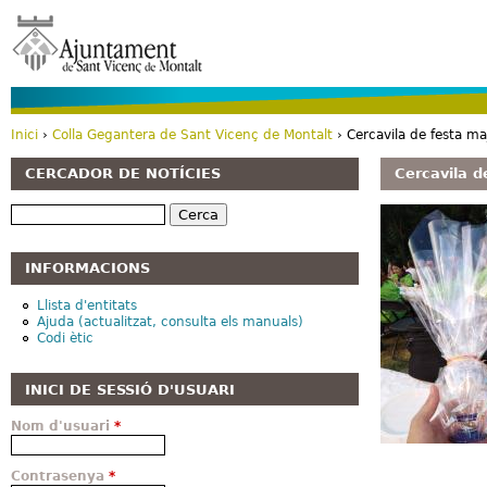
Vé
Inici
›
Colla Gegantera de Sant Vicenç de Montalt
› Cercavila de festa ma
Esteu aquí
CERCADOR DE NOTÍCIES
Cercavila d
Cerca
INFORMACIONS
Llista d'entitats
Ajuda (actualitzat, consulta els manuals)
Codi ètic
INICI DE SESSIÓ D'USUARI
Nom d'usuari
*
Contrasenya
*