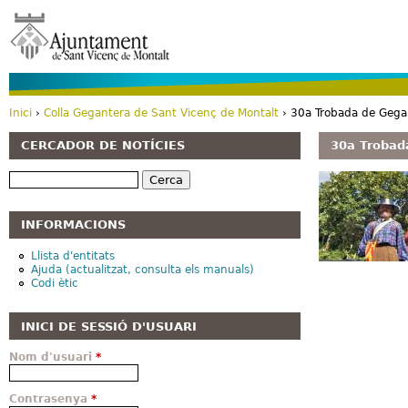
Vé
Inici
›
Colla Gegantera de Sant Vicenç de Montalt
› 30a Trobada de Gegan
Esteu aquí
CERCADOR DE NOTÍCIES
30a Trobada
Cerca
INFORMACIONS
Llista d'entitats
Ajuda (actualitzat, consulta els manuals)
Codi ètic
INICI DE SESSIÓ D'USUARI
Nom d'usuari
*
Contrasenya
*