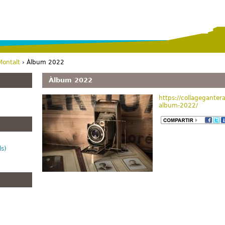
Vés al contingut
Montalt
› Àlbum 2022
Àlbum 2022
https://collagegante
album-2022/
ls)