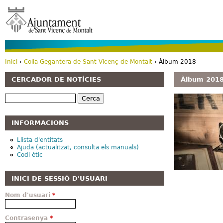
Vé
Inici
›
Colla Gegantera de Sant Vicenç de Montalt
› Àlbum 2018
Esteu aquí
CERCADOR DE NOTÍCIES
Àlbum 201
Cerca
INFORMACIONS
Llista d'entitats
Ajuda (actualitzat, consulta els manuals)
Codi ètic
INICI DE SESSIÓ D'USUARI
Nom d'usuari
*
Contrasenya
*