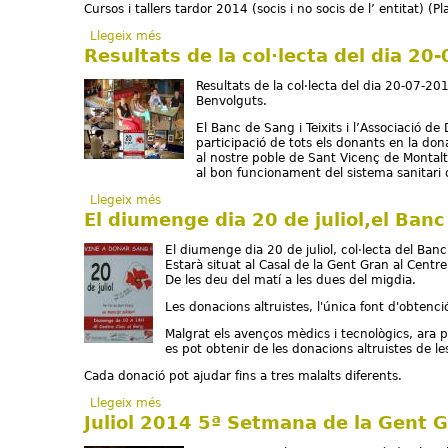
Cursos i tallers tardor 2014 (socis i no socis de l’ entitat) (P
Llegeix més
sobre Full informatiu nº 140
Resultats de la col·lecta del dia 20
Resultats de la col·lecta del dia 20-07-20
Benvolguts.
El Banc de Sang i Teixits i l’Associació 
participació de tots els donants en la don
al nostre poble de Sant Vicenç de Montalt
al bon funcionament del sistema sanitari d
Llegeix més
sobre Resultats de la col·lecta del dia 20-07-2
El diumenge dia 20 de juliol,el Ban
El diumenge dia 20 de juliol, col·lecta del Ban
Estarà situat al Casal de la Gent Gran al Centre
De les deu del matí a les dues del migdia.
Les donacions altruistes, l'única font d'obtenci
Malgrat els avenços mèdics i tecnològics, ara pe
es pot obtenir de les donacions altruistes de l
Cada donació pot ajudar fins a tres malalts diferents.
Llegeix més
sobre El diumenge dia 20 de juliol,el Banc de 
Juliol 2014 5ª Setmana de la Gent 