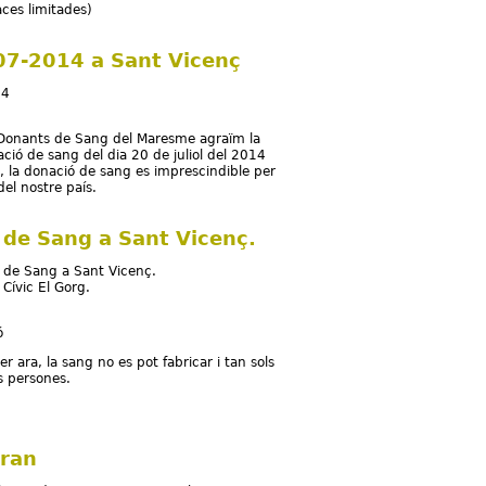
laces limitades)
-07-2014 a Sant Vicenç
14
de Donants de Sang del Maresme agraïm la
ació de sang del dia 20 de juliol del 2014
, la donació de sang es imprescindible per
el nostre país.
014 a Sant Vicenç
c de Sang a Sant Vicenç.
c de Sang a Sant Vicenç.
 Cívic El Gorg.
ó
r ara, la sang no es pot fabricar i tan sols
es persones.
Sang a Sant Vicenç.
Gran