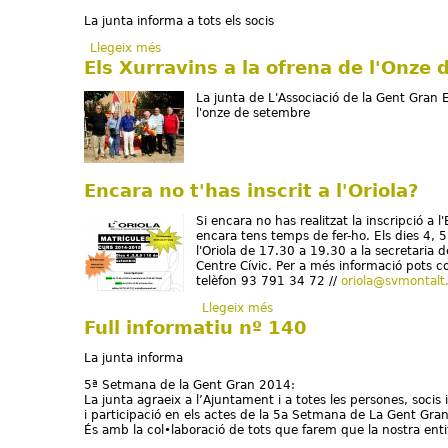
La junta informa a tots els socis
Llegeix més
sobre Full informatiu nº 141
Els Xurravins a la ofrena de l'Onze
La junta de L'Associació de la Gent Gran E
l'onze de setembre
Encara no t'has inscrit a l'Oriola?
Si encara no has realitzat la inscripció a
encara tens temps de fer-ho. Els dies 4, 5,
l'Oriola de 17.30 a 19.30 a la secretaria d
Centre Cívic. Per a més informació pots c
telèfon 93 791 34 72 //
oriola@svmontalt
Llegeix més
sobre Encara no t'has inscrit 
Full informatiu nº 140
La junta informa
5ª Setmana de la Gent Gran 2014:
La junta agraeix a l’Ajuntament i a totes les persones, socis i
i participació en els actes de la 5a Setmana de La Gent Gran
És amb la col•laboració de tots que farem que la nostra enti