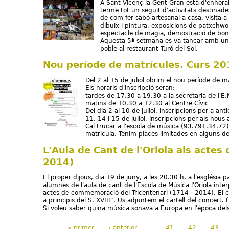
A Sant Vicenç la Gent Gran està d'enhor
terme tot un seguit d'activitats destinade
de com fer sabó artesanal a casa, visita a
dibuix i pintura, exposicions de patxchwor
espectacle de magia, demostració de bona 
Aquesta 5ª setmana es va tancar amb un d
poble al restaurant Turó del Sol.
Nou període de matrícules. Curs 2
Del 2 al 15 de juliol obrim el nou període de 
Els horaris d'inscripció seran:
tardes de 17.30 a 19.30 a la secretaria de l'E.
matins de 10.30 a 12.30 al Centre Cívic
Del dia 2 al 10 de juliol, inscripcions per a an
11, 14 i 15 de juliol, inscripcions per als nou
Cal trucar a l'escola de música (93.791.34.72) 
matrícula. Tenim places limitades en alguns d
L'Aula de Cant de l'Oriola als actes 
2014)
El proper dijous, dia 19 de juny, a les 20.30 h, a l'església 
alumnes de l'aula de cant de l'Escola de Música l'Oriola int
actes de commemoració del Tricentenari (1714 - 2014). El c
a principis del S. XVIII". Us adjuntem el cartell del concert. 
Si voleu saber quina música sonava a Europa en l'època del
« primer
‹ anterior
…
41
42
43