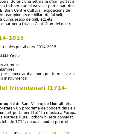
abona, durant una setmana s'han portat a
s a tothom que hi va voler participar, des
 El Born Centre Cultural, exposicions de
d, campionats de billar, de futbolí,
cuina,sessió de ball, etz,etz,
inar per a tota la Gent Gran del nostre
014-2015
matrícules per al curs 2014-2015.
M.M.L'Oriola
tics alumnes
s alumnes
per concertar dia i hora per formalitzar la
els instruments!
del Tricentenari (1714-
parroquial de Sant Vicenç de Montalt, els
erpretaran un programa de concert dins els
oncert porta per títol "La música a Europa
És entrada lliure. Tothom hi està convidat.
s fets de 1714, no us el podeu perdre!
44
45
46
47
48
49