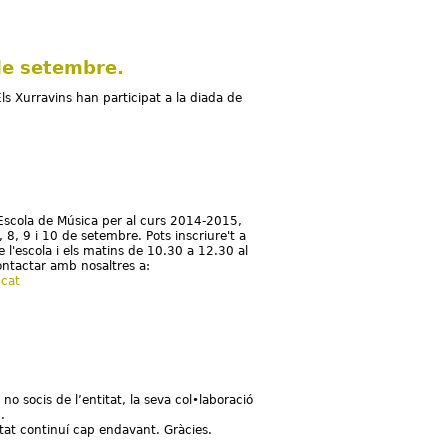
 de setembre.
ls Xurravins han participat a la diada de
 l'Escola de Música per al curs 2014-2015,
 8, 9 i 10 de setembre. Pots inscriure't a
e l'escola i els matins de 10.30 a 12.30 al
ontactar amb nosaltres a:
.cat
a l'Oriola?
 no socis de l’entitat, la seva col•laboració
.
tat continuí cap endavant. Gràcies.