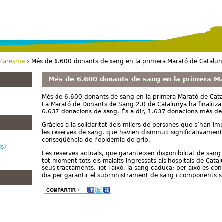
Vés al contingut
 Maresme
› Més de 6.600 donants de sang en la primera Marató de Catalu
Més de 6.600 donants de sang en la primera M
Més de 6.600 donants de sang en la primera Marató de Cat
La Marató de Donants de Sang 2.0 de Catalunya ha finalitza
6.637 donacions de sang. És a dir, 1.637 donacions més de 
Gràcies a la solidaritat dels milers de persones que s’han i
les reserves de sang, que havien disminuït significativament
conseqüència de l’epidèmia de grip.
ls)
Les reserves actuals, que garanteixen disponibilitat de san
tot moment tots els malalts ingressats als hospitals de Catal
seus tractaments. Tot i això, la sang caduca; per això es c
dia per garantir el subministrament de sang i components s