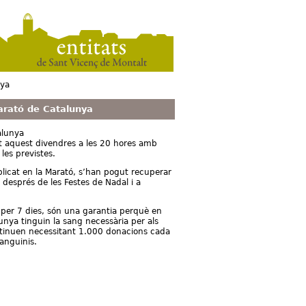
nya
arató de Catalunya
alunya
t aquest divendres a les 20 hores amb
les previstes.
mplicat en la Marató, s’han pogut recuperar
 després de les Festes de Nadal i a
g per 7 dies, són una garantia perquè en
unya tinguin la sang necessària per als
ontinuen necessitant 1.000 donacions cada
anguinis.