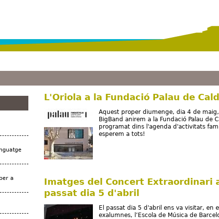
Vés al contingut
L'Oriola a la Fundació Palau de Cal
Aquest proper diumenge, dia 4 de maig, 
BigBand anirem a la Fundació Palau de Ca
programat dins l'agenda d'activitats fam
esperem a tots!
enguatge
per a
Imatges del Concert Extraordinari
passat dia 5 d'abril
El passat dia 5 d'abril ens va visitar, en
exalumnes, l’Escola de Música de Barcelona