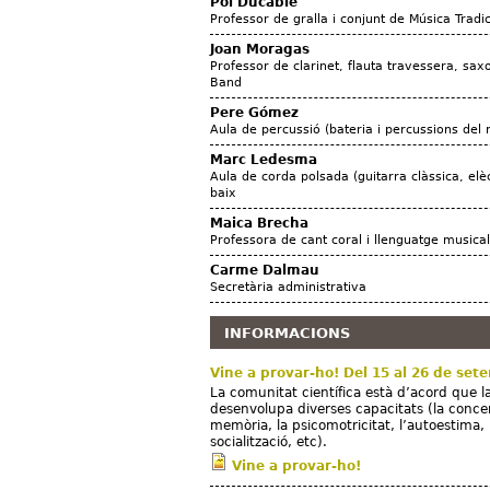
Pol Ducable
Professor de gralla i conjunt de Música Tradi
Joan Moragas
Professor de clarinet, flauta travessera, saxo
Band
Pere Gómez
Aula de percussió (bateria i percussions del
Marc Ledesma
Aula de corda polsada (guitarra clàssica, elèc
baix
Maica Brecha
Professora de cant coral i llenguatge musical
Carme Dalmau
Secretària administrativa
INFORMACIONS
Vine a provar-ho! Del 15 al 26 de set
La comunitat científica està d’acord que 
desenvolupa diverses capacitats (la concen
memòria, la psicomotricitat, l’autoestima, 
socialització, etc).
Vine a provar-ho!