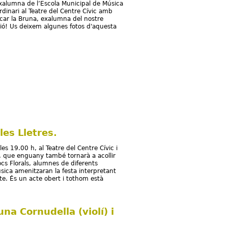
exalumna de l’Escola Municipal de Música
dinari al Teatre del Centre Cívic amb
ocar la Bruna, exalumna del nostre
ació! Us deixem algunes fotos d'aquesta
les Lletres.
les 19.00 h, al Teatre del Centre Cívic i
s, que enguany també tornarà a acollir
ocs Florals, alumnes de diferents
sica amenitzaran la festa interpretant
cte. És un acte obert i tothom està
a Cornudella (violí) i