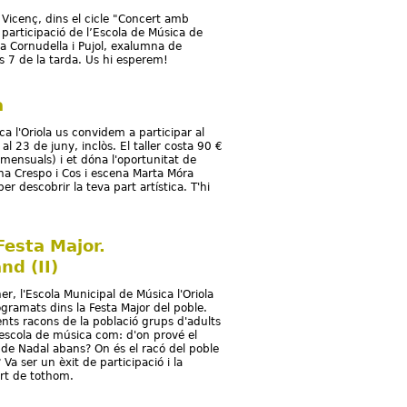
t Vicenç, dins el cicle "Concert amb
articipació de l’Escola de Música de
una Cornudella i Pujol, exalumna de
es 7 de la tarda. Us hi esperem!
a
ca l'Oriola us convidem a participar al
al 23 de juny, inclòs. El taller costa 90 €
mensuals) i et dóna l'oportunitat de
na Crespo i Cos i escena Marta Móra
er descobrir la teva part artística. T'hi
Festa Major.
nd (II)
r, l'Escola Municipal de Música l'Oriola
gramats dins la Festa Major del poble.
ents racons de la població grups d'adults
l'escola de música com: d'on prové el
s de Nadal abans? On és el racó del poble
 Va ser un èxit de participació i la
art de tothom.
 de l'Oriola: Festa Major. Bbliogimcana i