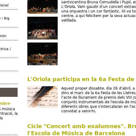
santvicentina Bruna Cornudella i Pujol, 
cional
L’Oriola. Vam gaudir d'un concert extraor
una orquestra i un cor fantàstic. Hi va t
centre, a qui felicitem per la seva actu
 i Big
vetllada.
 món
trica i
L'Oriola participa en la 6a Festa de 
Aquest proper dissabte, dia 26 d'abril, a 
dins el marc de la 6a Festa de les Lletre
l’acte de lliurament de premis dels VIII J
conjunts instrumentals de l'escola de mú
embre
diferents obres que s'intercalaran en l'a
la música
convidat a venir-hi.
tració, la
la
Cicle "Concert amb exalumnes". Brun
l'Escola de Música de Barcelona