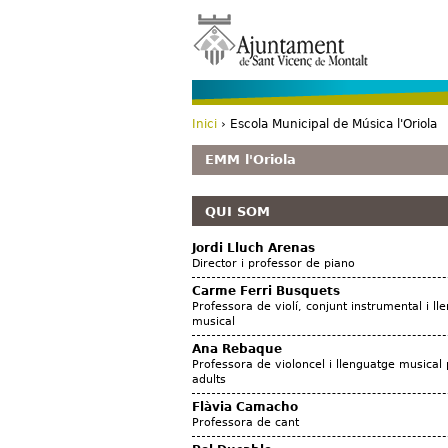
Inici
› Escola Municipal de Música l'Oriola
Esteu aquí
EMM l'Oriola
QUI SOM
Jordi Lluch Arenas
Director i professor de piano
Carme Ferri Busquets
Professora de violí, conjunt instrumental i ll
musical
Ana Rebaque
Professora de violoncel i llenguatge musical 
adults
Flàvia Camacho
Professora de cant