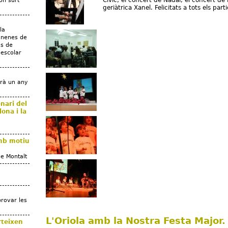
Cívic, el concert de Nadal, el concert de l
on surt
geriàtrica Xanel. Felicitats a tots els part
la
i nenes de
us de
aescolar
arà un any
enari del
ona i la
amb motiu
e Montalt
provar les
L'Oriola amb la Nostra Festa Major.
rteixen