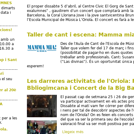
UMNES
El proper dissabte 5 d’abril, al Centre Cívic El Gorg de San
t dimarts
exalumnes" , gaudirem d'un concert que comptarà amb la p
 data i
Barcelona, la Coral Lloriana Jove i la jove santvicentina Br
l’Escola Municipal de Música L’Oriola. El concert es farà a l
cions!
Taller de cant i escena: Mamma mi
m amb un
Des de l'Aula de Cant de l'Escola de Músi
 10.00 a
Taller que volem fer del 17 de març i fins 
 16.30 a
(possibilitat de pagar-ho en dues quotes 
treballar amb professionals. Cant: Susan
mp i Sant
("Las divinas"). És un oportunitat única p
esperem!
ri
 el seu
Les darreres activitats de l'Oriola: 
Bbliogimcana i Concert de la Big Ba
er al 20è
El passat cap de setmana 25 i 26 de gene
va participar activament en els actes pro
LA
Dissabte al matí vam fer córrer per difer
i nens per tal de descobrir aspectes de 
7
nom de l'Oriola? On es feien els concert
 per a les
del que va ser la primera seu de l'escola?
r.
valoració final va ser molt positiva per p
ola.
Llegeix més
sobre Les darreres activitats