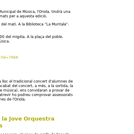
Municipal de Música, l'Oriola, tindrà una
mats per a aquesta edició.
 del matí. A la Biblioteca "La Muntala".
00 del migdia. A la plaça del poble.
úsica.
p?id=7966
 lloc el tradicional concert d'alumnes de
acabat del concert, a més, a la sortida, la
de música), ens convidaran a provar de
atrevir ho podreu comprovar assessorats
es de l'Oriola.
 la Jove Orquestra
s