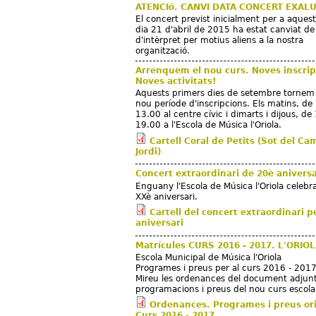
ATENCIó. CANVI DATA CONCERT EXAL
El concert previst inicialment per a aques
dia 21 d'abril de 2015 ha estat canviat de
d'intèrpret per motius aliens a la nostra
organització.
Arrenquem el nou curs. Noves inscrip
Noves activitats!
Aquests primers dies de setembre torne
nou període d'inscripcions. Els matins, de
13.00 al centre cívic i dimarts i dijous, de
19.00 a l'Escola de Música l'Oriola.
Cartell Coral de Petits (Sot del Ca
Jordi)
Concert extraordinari de 20è aniversa
Enguany l'Escola de Música l'Oriola celebra
XXè aniversari.
Cartell del concert extraordinari p
aniversari
Matrícules CURS 2016 - 2017. L'ORIO
Escola Municipal de Música l'Oriola
Programes i preus per al curs 2016 - 201
Mireu les ordenances del document adjunt
programacions i preus del nou curs escola
Ordenances. Programes i preus ori
Curs 2016 - 2017