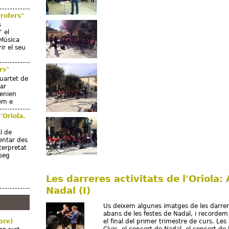
Concert de la Big Band (II)
rrofers"
s
 el
 Música
rir el seu
rs"
uartet de
tar
tenien
uem e
'Oriola.
al de
sentar des
terpretat
seg
Les darreres activitats de l'Oriola:
Nadal (I)
Us deixem algunes imatges de les darrer
abans de les festes de Nadal, i recordem
bre)
el final del primer trimestre de curs. Le