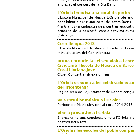
Enllaç amb les activitats culturals de Mataró 
anunciat el concert de la Big Band
L'Oriola impulsa una coral de petits
L'Escola Municipal de Música L'Oriola ofereix 
possibilitat d'obrir una coral de petits (nens 
4 a 6 anys) a cadascun dels centres educati
primària de la població, com a activitat extr
(4-6 anys)
Correllengua 2013
L'Escola Municipal de Música l'oriola particip
més als actes del Correllengua.
Bruna Cornudella i el seu violí a l'esc
Cívic amb l'Escola de Música de Barcel
Coral Lloriana Jove
Cicle "Concert amb exalumnes"
L'Oriola se suma a les celebracions 
del Tricentenari
Pàgina web de l'Ajuntament de Sant Vicenç d
Vols estudiar música a l'Oriola?
Període de Matrícules per al curs 2014-2015
Vine a provar-ho a l'Oriola
Si encara no ens coneixes, vine a l'Oriola a 
nostres activitats!
L'Oriola i les escoles del poble compa