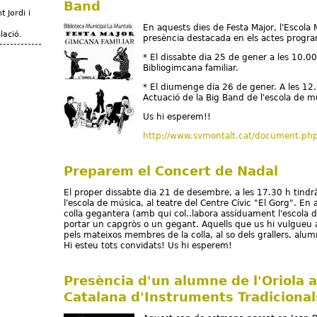
Band
 Jordi i
En aquests dies de Festa Major, l'Escola 
lació.
presència destacada en els actes progra
* El dissabte dia 25 de gener a les 10.00
Bibliogimcana familiar.
* El diumenge dia 26 de gener. A les 12.
Actuació de la Big Band de l'escola de m
Us hi esperem!!
http://www.svmontalt.cat/document.ph
Preparem el Concert de Nadal
El proper dissabte dia 21 de desembre, a les 17.30 h tindrà
l'escola de música, al teatre del Centre Cívic "El Gorg". En 
colla gegantera (amb qui col..labora assíduament l'escola 
portar un capgròs o un gegant. Aquells que us hi vulgueu 
pels mateixos membres de la colla, al so dels grallers, alumn
Hi esteu tots convidats! Us hi esperem!
Presència d'un alumne de l'Oriola a
Catalana d'Instruments Tradicional