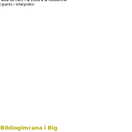
'aula de cant i la visita a la residència
icipants i intèrprets!
 Bibliogimcana i Big