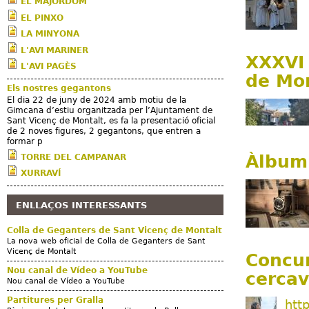
EL MAJÒRDOM
EL PINXO
LA MINYONA
L'AVI MARINER
XXXVI
L'AVI PAGÈS
de Mon
Els nostres gegantons
El dia 22 de juny de 2024 amb motiu de la
Gimcana d’estiu organitzada per l’Ajuntament de
Sant Vicenç de Montalt, es fa la presentació oficial
de 2 noves figures, 2 gegantons, que entren a
formar p
Àlbum
TORRE DEL CAMPANAR
XURRAVÍ
ENLLAÇOS INTERESSANTS
Colla de Geganters de Sant Vicenç de Montalt
La nova web oficial de Colla de Geganters de Sant
Vicenç de Montalt
Concur
Nou canal de Vídeo a YouTube
cercav
Nou canal de Vídeo a YouTube
Partitures per Gralla
htt