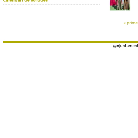
Calendari de sortides
« prime
Pàgines
@Ajuntament 