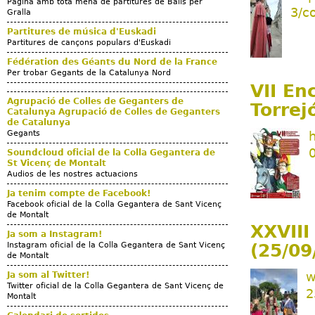
Pàgina amb tota mena de partitures de Balls per
3/c
Gralla
Partitures de música d'Euskadi
Partitures de cançons populars d'Euskadi
Fédération des Géants du Nord de la France
Per trobar Gegants de la Catalunya Nord
VII En
Agrupació de Colles de Geganters de
Torrej
Catalunya Agrupació de Colles de Geganters
de Catalunya
Gegants
0
Soundcloud oficial de la Colla Gegantera de
St Vicenç de Montalt
Audios de les nostres actuacions
Ja tenim compte de Facebook!
Facebook oficial de la Colla Gegantera de Sant Vicenç
de Montalt
XXVIII
Ja som a Instagram!
Instagram oficial de la Colla Gegantera de Sant Vicenç
(25/09
de Montalt
w
Ja som al Twitter!
Twitter oficial de la Colla Gegantera de Sant Vicenç de
2
Montalt