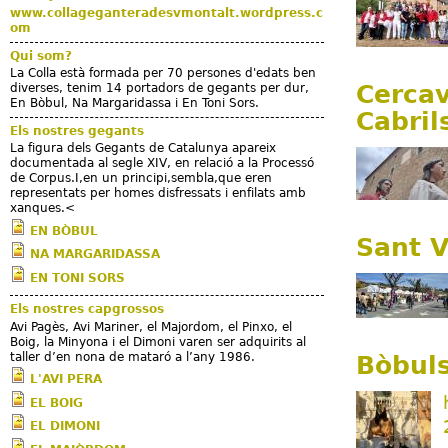
www.collageganteradesvmontalt.wordpress.c
om
Qui som?
La Colla està formada per 70 persones d'edats ben
Cercav
diverses, tenim 14 portadors de gegants per dur,
En Bòbul, Na Margaridassa i En Toni Sors.
Cabril
Els nostres gegants
La figura dels Gegants de Catalunya apareix
documentada al segle XIV, en relació a la Processó
de Corpus.I,en un principi,sembla,que eren
representats per homes disfressats i enfilats amb
xanques.<
EN BÒBUL
Sant V
NA MARGARIDASSA
EN TONI SORS
Els nostres capgrossos
Avi Pagès, Avi Mariner, el Majordom, el Pinxo, el
Boig, la Minyona i el Dimoni varen ser adquirits al
taller d’en nona de mataró a l’any 1986.
Bòbuls
L'AVI PERA
EL BOIG
EL DIMONI