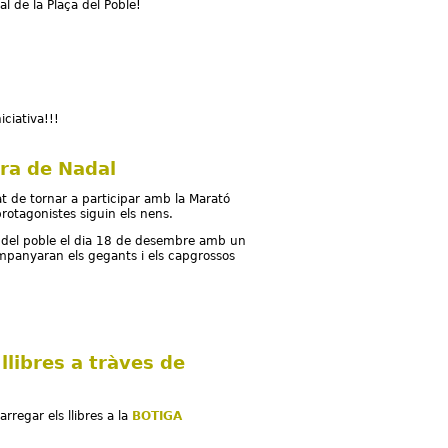
l de la Plaça del Poble!
ciativa!!!
ira de Nadal
 de tornar a participar amb la Marató
rotagonistes siguin els nens.
ça del poble el dia 18 de desembre amb un
ompanyaran els gegants i els capgrossos
 Nadal
llibres a tràves de
arregar els llibres a la
BOTIGA