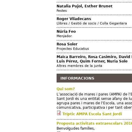
Natalia Pujol, Esther Brunet
Festes
Roger Viladecans
Llibres / Gestió de socis / Colla Gegantera
Núria Feo
Menjador
Rosa Soler
Projectes Educatius
Maica Barreiro, Rosa Casimiro, David 
Luis Pérez, Quim Forner, Nuria Sole
Altres membres de la junta
INFORMACIONS
Qui som?
L’associació de mares i pares (AMPA) de l’
Sant Jordi és una entitat sense afany de l
agrupa pares i mares de l’Escola, una asso
comunicativa, participativa i per tant ober
Tríptic AMPA Escola Sant Jordi
Proposta activitats extraescolars 201
Benvolgudes famílies,