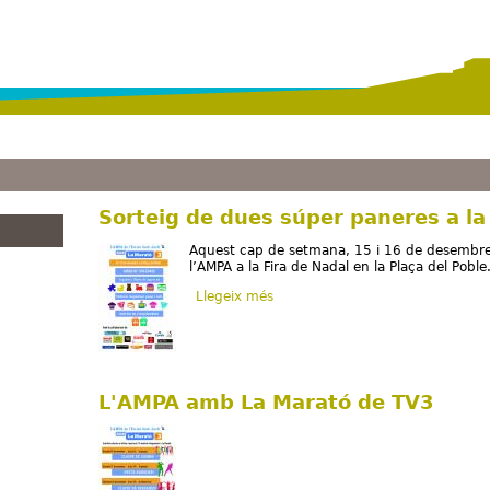
Vés al contingut
Sorteig de dues súper paneres a la
Aquest cap de setmana, 15 i 16 de desembre,
l’AMPA a la Fira de Nadal en la Plaça del Poble
Llegeix més
sobre Sorteig de dues súper pane
L'AMPA amb La Marató de TV3