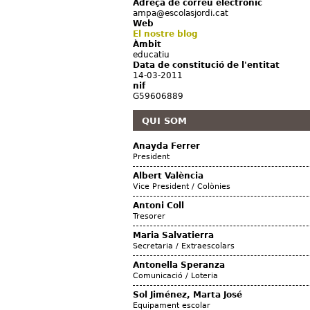
Adreça de correu electrònic
ampa@escolasjordi.cat
Web
El nostre blog
Àmbit
educatiu
Data de constitució de l'entitat
14-03-2011
nif
G59606889
QUI SOM
Anayda Ferrer
President
Albert València
Vice President / Colònies
Antoni Coll
Tresorer
Maria Salvatierra
Secretaria / Extraescolars
Antonella Speranza
Comunicació / Loteria
Sol Jiménez, Marta José
Equipament escolar