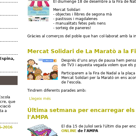
El diumenge 18 de desembre a la Fira de Nata
Mercat Solidari
- objectes i llibres de segona mà
- pastissos i magdalenes
- manualitats fetes pels nens
- sorteig de paneres!
Gràcies al comerços del poble que han col·laborat amb la ini
Mercat Solidari de La Maratò a la F
Espina,
Després d’uns anys de pausa hem pensat
de TV3 i aquesta vegada volem que els p
Participarem a la Fira de Nadal a la pla
Mercat Solidari per la Marató on ens ac
de l’escola.
Tindrem diferents parades amb:
Escola
Llegeix més
sobre Mercat Solidari de La Maratò a la Fira de
ucre, que
ciació
Última setmana per encarregar els 
ta a
l'AMPA
El dia 15 de Juliol serà l'últim dia per enc
6-2016
ONLINE
de l'AMPA