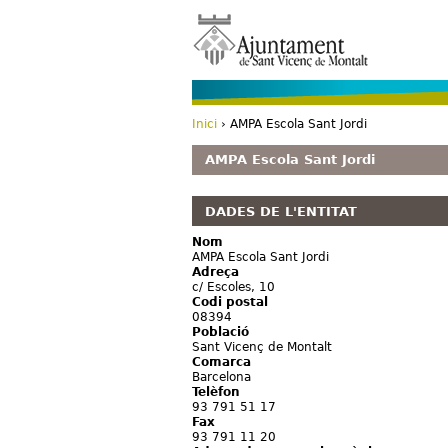
Inici
› AMPA Escola Sant Jordi
Esteu aquí
AMPA Escola Sant Jordi
DADES DE L'ENTITAT
Nom
AMPA Escola Sant Jordi
Adreça
c/ Escoles, 10
Codi postal
08394
Població
Sant Vicenç de Montalt
Comarca
Barcelona
Telèfon
93 791 51 17
Fax
93 791 11 20