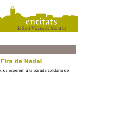
 Fira de Nadal
 us esperem a la parada solidària de
.
res a la Fira de Nadal