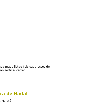
nou maquillatge i els capgrossos de
an sortir al carrer.
Major
ira de Nadal
a Marató